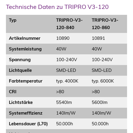
Technische Daten zu TRIPRO V3-120
Typ
TRIPRO-V3-
TRIPRO-V3-
TR
120-840
120-860
12
Artikelnummer
10890
10891
10
Systemleistung
40W
40W
4
Spannung
100-240V
100-240V
10
Lichtquelle
SMD-LED
SMD-LED
S
Farbtemperatur
typ. 4000K
typ. 6000K
ty
CRI
>80
>80
>8
Lichtstärke
5540lm
5600lm
55
Systemeffizienz
140lm/W
140lm/W
14
Lebensdauer (L70)
50.000h
50.000h
50