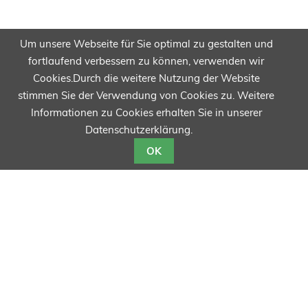
Um unsere Webseite für Sie optimal zu gestalten und
fortlaufend verbessern zu können, verwenden wir
Cookies.Durch die weitere Nutzung der Website
stimmen Sie der Verwendung von Cookies zu. Weitere
Informationen zu Cookies erhalten Sie in unserer
Datenschutzerklärung.
OK
violed GmbH
Friedrich-Seele-Straße 20
D-38122 Braunschweig
Telefon:
+49 531 / 28 85 98-90
Fax: +49 531 / 28 85 98-99
E-Mail:
info@violed.de