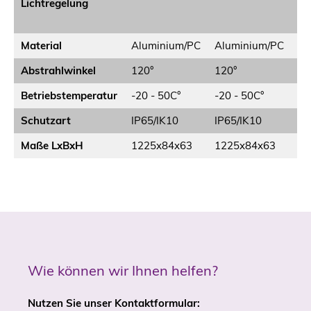
Lichtregelung
Di
10
Material
Aluminium/PC
Aluminium/PC
Al
Abstrahlwinkel
120°
120°
12
Betriebstemperatur
-20 - 50C°
-20 - 50C°
-2
Schutzart
IP65/IK10
IP65/IK10
IP
Maße LxBxH
1225x84x63
1225x84x63
12
Wie können wir Ihnen helfen?
Nutzen Sie unser Kontaktformular: