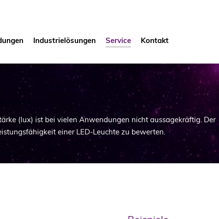
dungen
Industrielösungen
Service
Kontakt
ärke (lux) ist bei vielen Anwendungen nicht aussagekräftig. Der
eistungsfähigkeit einer LED-Leuchte zu bewerten.